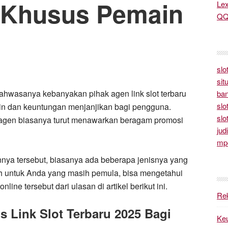
 Khusus Pemain
Le
QQf
slo
sit
ahwasanya kebanyakan pihak agen link slot terbaru
ban
slo
in dan keuntungan menjanjikan bagi pengguna.
slo
ak agen biasanya turut menawarkan beragam promosi
jud
mpo
kannya tersebut, biasanya ada beberapa jenisnya yang
ah untuk Anda yang masih pemula, bisa mengetahui
line tersebut dari ulasan di artikel berikut ini.
Rek
 Link Slot Terbaru 2025 Bagi
Ke