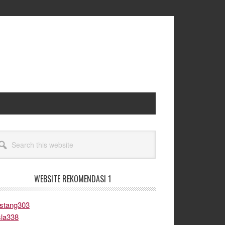
rimary
arch
idebar
site
WEBSITE REKOMENDASI 1
stang303
sla338