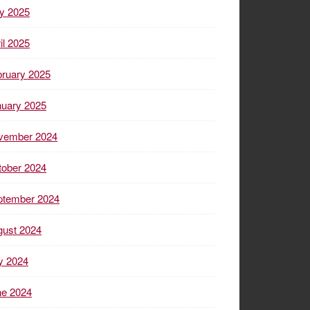
y 2025
il 2025
ruary 2025
nuary 2025
vember 2024
tober 2024
ptember 2024
gust 2024
y 2024
ne 2024