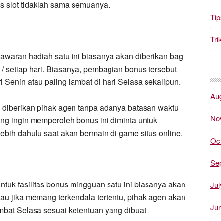
us slot tidaklah sama semuanya.
Tip
Tri
waran hadiah satu ini biasanya akan diberikan bagi
/ setiap hari. Biasanya, pembagian bonus tersebut
 Senin atau paling lambat di hari Selasa sekalipun.
Au
an diberikan pihak agen tanpa adanya batasan waktu
No
ang ingin memperoleh bonus ini diminta untuk
ebih dahulu saat akan bermain di game situs online.
Oc
Se
tuk fasilitas bonus mingguan satu ini biasanya akan
Jul
tau jika memang terkendala tertentu, pihak agen akan
Ju
mbat Selasa sesuai ketentuan yang dibuat.