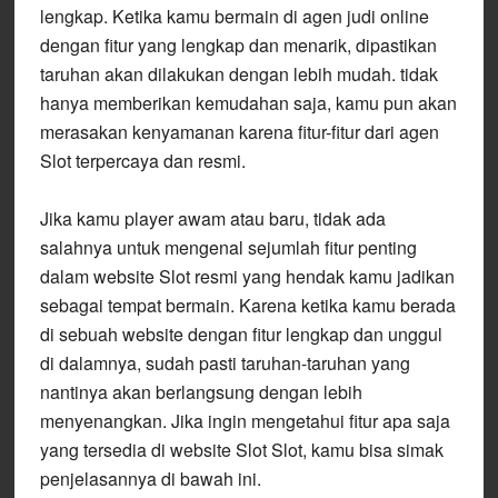
lengkap. Ketika kamu bermain di agen judi online
dengan fitur yang lengkap dan menarik, dipastikan
taruhan akan dilakukan dengan lebih mudah. tidak
hanya memberikan kemudahan saja, kamu pun akan
merasakan kenyamanan karena fitur-fitur dari agen
Slot terpercaya dan resmi.
Jika kamu player awam atau baru, tidak ada
salahnya untuk mengenal sejumlah fitur penting
dalam website Slot resmi yang hendak kamu jadikan
sebagai tempat bermain. Karena ketika kamu berada
di sebuah website dengan fitur lengkap dan unggul
di dalamnya, sudah pasti taruhan-taruhan yang
nantinya akan berlangsung dengan lebih
menyenangkan. Jika ingin mengetahui fitur apa saja
yang tersedia di website Slot Slot, kamu bisa simak
penjelasannya di bawah ini.