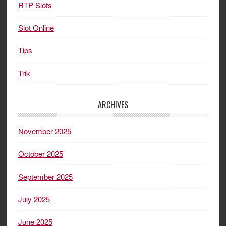
RTP Slots
Slot Online
Tips
Trik
ARCHIVES
November 2025
October 2025
September 2025
July 2025
June 2025