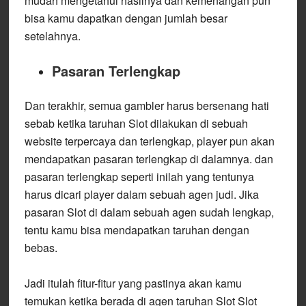
mudah mengetahui hasilnya dan kemenangan pun
bisa kamu dapatkan dengan jumlah besar
setelahnya.
Pasaran Terlengkap
Dan terakhir, semua gambler harus bersenang hati
sebab ketika taruhan Slot dilakukan di sebuah
website terpercaya dan terlengkap, player pun akan
mendapatkan pasaran terlengkap di dalamnya. dan
pasaran terlengkap seperti inilah yang tentunya
harus dicari player dalam sebuah agen judi. Jika
pasaran Slot di dalam sebuah agen sudah lengkap,
tentu kamu bisa mendapatkan taruhan dengan
bebas.
Jadi itulah fitur-fitur yang pastinya akan kamu
temukan ketika berada di agen taruhan Slot Slot