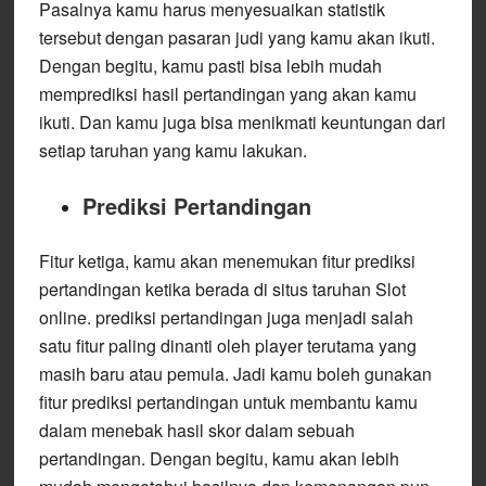
Pasalnya kamu harus menyesuaikan statistik
tersebut dengan pasaran judi yang kamu akan ikuti.
Dengan begitu, kamu pasti bisa lebih mudah
memprediksi hasil pertandingan yang akan kamu
ikuti. Dan kamu juga bisa menikmati keuntungan dari
setiap taruhan yang kamu lakukan.
Prediksi Pertandingan
Fitur ketiga, kamu akan menemukan fitur prediksi
pertandingan ketika berada di situs taruhan Slot
online. prediksi pertandingan juga menjadi salah
satu fitur paling dinanti oleh player terutama yang
masih baru atau pemula. Jadi kamu boleh gunakan
fitur prediksi pertandingan untuk membantu kamu
dalam menebak hasil skor dalam sebuah
pertandingan. Dengan begitu, kamu akan lebih