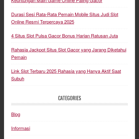
Keuntungan Main Game Online Paling Gacor
Durasi Sesi Rata-Rata Pemain Mobile Situs Judi Slot
Online Resmi Terpercaya 2025
4 Situs Slot Pulsa Gacor Bonus Harian Ratusan Juta
Rahasia Jackpot Situs Slot Gacor yang Jarang Diketahui
Pemain
Link Slot Terbaru 2025 Rahasia yang Hanya Aktif Saat
Subuh
CATEGORIES
Blog
Informasi