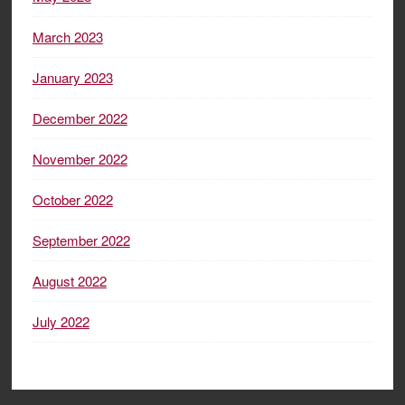
March 2023
January 2023
December 2022
November 2022
October 2022
September 2022
August 2022
July 2022