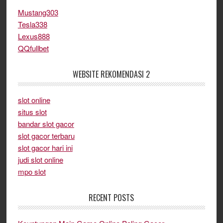
Mustang303
Tesla338
Lexus888
QQfullbet
WEBSITE REKOMENDASI 2
slot online
situs slot
bandar slot gacor
slot gacor terbaru
slot gacor hari ini
judi slot online
mpo slot
RECENT POSTS