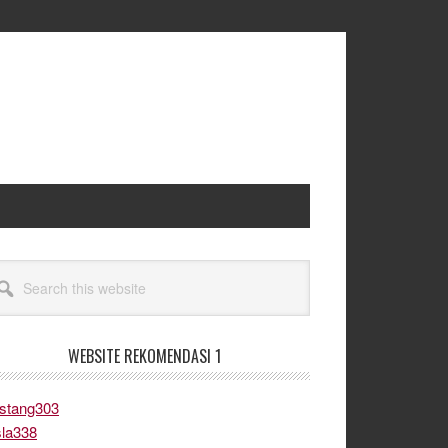
rimary
arch
idebar
site
WEBSITE REKOMENDASI 1
stang303
sla338