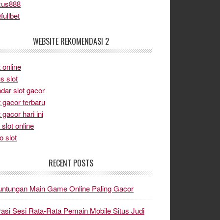
xus888
ullbet
WEBSITE REKOMENDASI 2
t online
us slot
dar slot gacor
t gacor terbaru
t gacor hari ini
i slot online
 slot
RECENT POSTS
untungan Main Game Online Paling Gacor
asi Sesi Rata-Rata Pemain Mobile Situs Judi