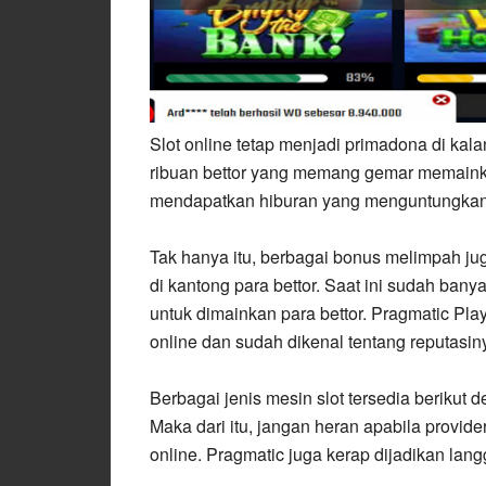
Slot online tetap menjadi primadona di kal
ribuan bettor yang memang gemar memaink
mendapatkan hiburan yang menguntungkan k
Tak hanya itu, berbagai bonus melimpah j
di kantong para bettor. Saat ini sudah ban
untuk dimainkan para bettor. Pragmatic Play
online dan sudah dikenal tentang reputasin
Berbagai jenis mesin slot tersedia berikut 
Maka dari itu, jangan heran apabila provide
online. Pragmatic juga kerap dijadikan lan