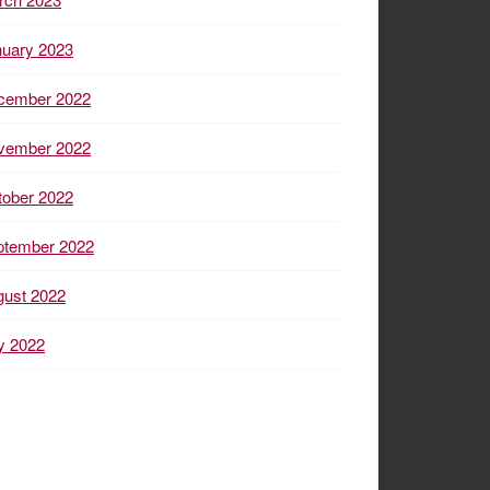
nuary 2023
cember 2022
vember 2022
tober 2022
ptember 2022
gust 2022
y 2022