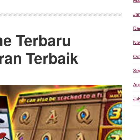
Ja
De
me Terbaru
No
an Terbaik
Oc
Se
Au
Jul