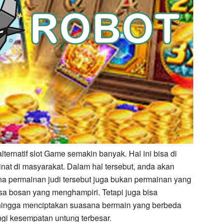
alternatif
slot Game semakin banyak. Hal ini bisa di
nat di masyarakat. Dalam hal tersebut, anda akan
 permainan judi tersebut juga bukan permainan yang
rasa bosan yang menghampiri. Tetapi juga bisa
hingga menciptakan suasana bermain yang berbeda
ngi kesempatan untung terbesar.