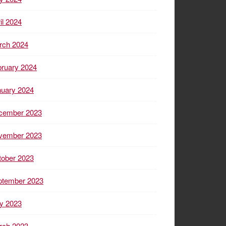
il 2024
rch 2024
ruary 2024
nuary 2024
cember 2023
vember 2023
tober 2023
ptember 2023
y 2023
rch 2023