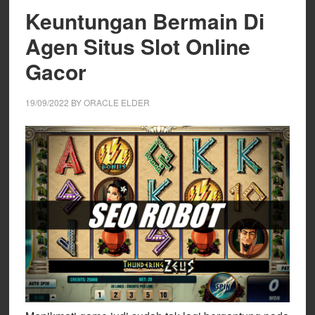
Keuntungan Bermain Di
Agen Situs Slot Online
Gacor
19/09/2022
BY
ORACLE ELDER