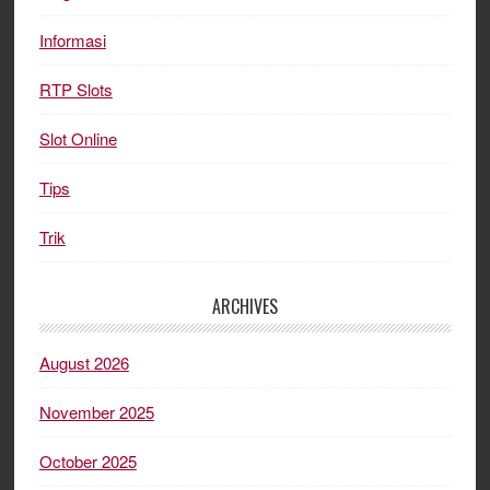
Informasi
RTP Slots
Slot Online
Tips
Trik
ARCHIVES
August 2026
November 2025
October 2025