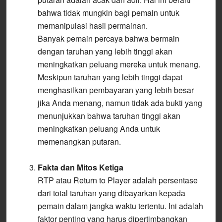
bahwa tidak mungkin bagi pemain untuk
memanipulasi hasil permainan.
Banyak pemain percaya bahwa bermain
dengan taruhan yang lebih tinggi akan
meningkatkan peluang mereka untuk menang.
Meskipun taruhan yang lebih tinggi dapat
menghasilkan pembayaran yang lebih besar
jika Anda menang, namun tidak ada bukti yang
menunjukkan bahwa taruhan tinggi akan
meningkatkan peluang Anda untuk
memenangkan putaran.
Fakta dan Mitos Ketiga
RTP atau Return to Player adalah persentase
dari total taruhan yang dibayarkan kepada
pemain dalam jangka waktu tertentu. Ini adalah
faktor penting yang harus dipertimbangkan