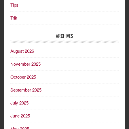
Tips
Trik
ARCHIVES
August 2026
November 2025
October 2025
September 2025
July 2025
June 2025
May 2025