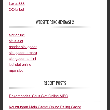
Lexus888
QQfullbet
WEBSITE REKOMENDASI 2
slot online
situs slot
bandar slot gacor
slot gacor terbaru
slot gacor hari ini
judi slot online
mpo slot
RECENT POSTS
Rekomendasi Situs Slot Online MPO
Keuntungan Main Game Online Paling Gacor