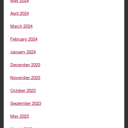
May 2024
April 2024
March 2024
February 2024
January 2024
December 2023
November 2023
October 2023
September 2023
May 2023