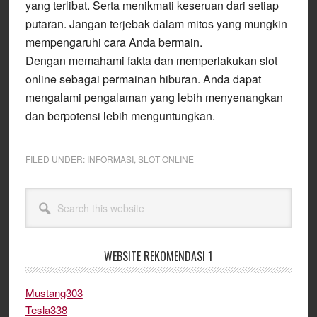
yang terlibat. Serta menikmati keseruan dari setiap
putaran. Jangan terjebak dalam mitos yang mungkin
mempengaruhi cara Anda bermain.
Dengan memahami fakta dan memperlakukan slot
online sebagai permainan hiburan. Anda dapat
mengalami pengalaman yang lebih menyenangkan
dan berpotensi lebih menguntungkan.
FILED UNDER:
INFORMASI
,
SLOT ONLINE
Primary
Search
Sidebar
this
website
WEBSITE REKOMENDASI 1
Mustang303
Tesla338