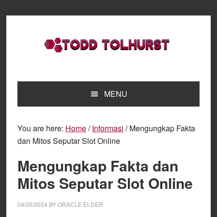
Skip
Skip
Skip
to
to
to
primary
main
primary
navigation
content
sidebar
MENU
You are here:
Home
/
Informasi
/
Mengungkap Fakta
dan Mitos Seputar Slot Online
Mengungkap Fakta dan
Mitos Seputar Slot Online
04/05/2024
BY
ORACLE ELDER