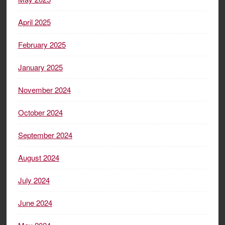
April 2025
February 2025
January 2025
November 2024
October 2024
September 2024
August 2024
July 2024
June 2024