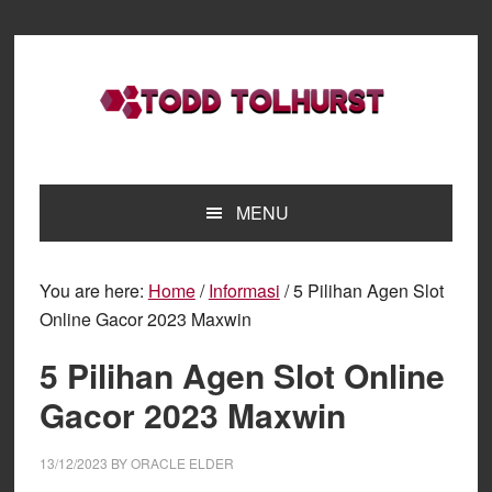
Skip
Skip
Skip
to
to
to
primary
main
primary
navigation
content
sidebar
MENU
You are here:
Home
/
Informasi
/
5 Pilihan Agen Slot
Online Gacor 2023 Maxwin
5 Pilihan Agen Slot Online
Gacor 2023 Maxwin
13/12/2023
BY
ORACLE ELDER