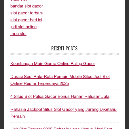
bandar slot gacor
slot gacor terbaru
slot gacor hari ini
judi slot online
mpo slot
RECENT POSTS
Keuntungan Main Game Online Paling Gacor
Durasi Sesi Rata-Rata Pemain Mobile Situs Judi Slot
Online Resmi Terpercaya 2025
4 Situs Slot Pulsa Gacor Bonus Harian Ratusan Juta
Rahasia Jackpot Situs Slot Gacor yang Jarang Diketahui
Pemain
Link Slot Terbaru 2025 Rahasia yang Hanya Aktif Saat