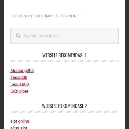
FILED UNDER:
INFORMASI
,
SLOT ONLINE
Primary
Search
Sidebar
this
website
WEBSITE REKOMENDASI 1
Mustang303
Tesla338
Lexus888
QQfullbet
WEBSITE REKOMENDASI 2
slot online
situs slot