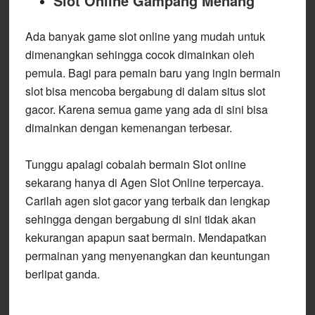
Slot Online Gampang Menang
Ada banyak game slot online yang mudah untuk
dimenangkan sehingga cocok dimainkan oleh
pemula. Bagi para pemain baru yang ingin bermain
slot bisa mencoba bergabung di dalam situs slot
gacor. Karena semua game yang ada di sini bisa
dimainkan dengan kemenangan terbesar.
Tunggu apalagi cobalah bermain Slot online
sekarang hanya di Agen Slot Online terpercaya.
Carilah agen slot gacor yang terbaik dan lengkap
sehingga dengan bergabung di sini tidak akan
kekurangan apapun saat bermain. Mendapatkan
permainan yang menyenangkan dan keuntungan
berlipat ganda.