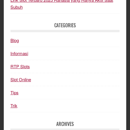
Subuh
CATEGORIES
Blog
Informasi
RTP Slots
Slot Online
Tips
Trik
ARCHIVES